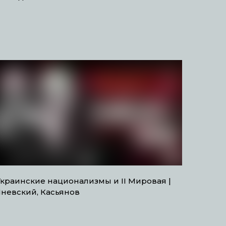
Украинские национализмы и ІІ Мировая |
Яневский, Касьянов