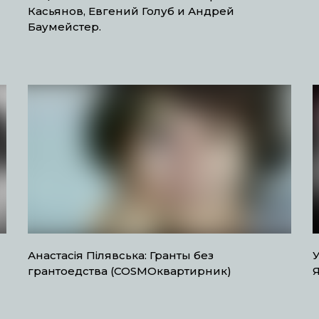
Касьянов, Евгений Голуб и Андрей
Баумейстер.
Анастасія Пілявська: Гранты без
грантоедства (COSMOквартирник)