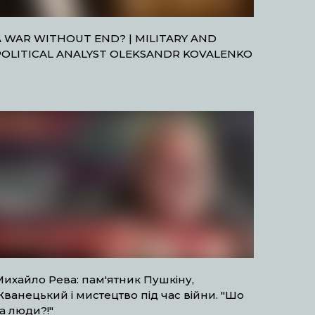
A WAR WITHOUT END? | MILITARY AND
POLITICAL ANALYST OLEKSANDR KOVALENKO
ихайло Рева: пам'ятник Пушкіну,
ванецький і мистецтво під час війни. "Шо
а люди?!"