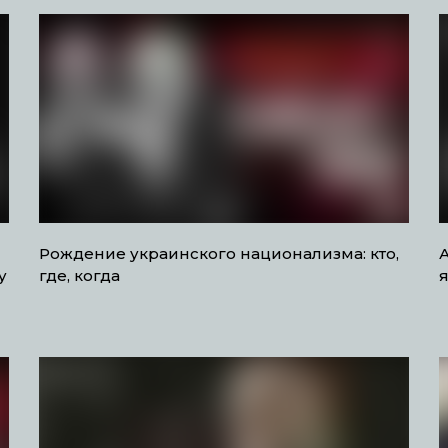
Рождение украинского национализма: кто,
А
у
где, когда
я