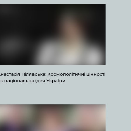
настасія Пілявська: Космополітичні цінності
к національна ідея України