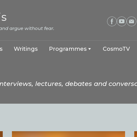
is
 and argue without fear.
s
Writings
Programmes
CosmoTV
interviews, lectures, debates and conversa