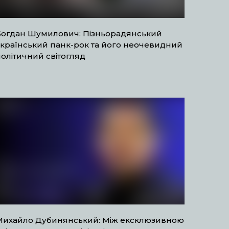
Богдан Шумилович: Пізньорадянський
український панк-рок та його неочевидний
олітичний світогляд
Михайло Дубинянський: Між ексклюзивною